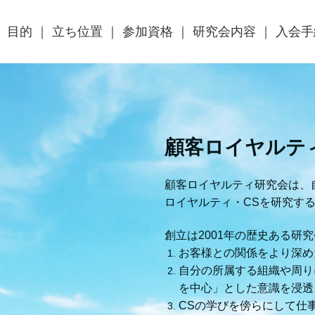
目的
立ち位置
参加資格
研究会内容
入会手
顧客ロイヤルテ
顧客ロイヤルティ研究会は、
ロイヤルティ・CSを研究す
創立は2001年の歴史ある
お客様との関係をより深め
自分の所属する組織や周りに
を中心」とした意識を浸透
CSの学びを傍らにして