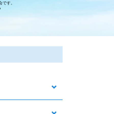
会です。
?