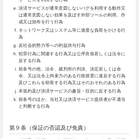
決済サービスが通常意図しないバグを利用する動作又
は通常意図しない効果を及ぼす外部ツールの利用、作
成又は頒布を行う行為
ネットワーク又はシステム等に過度な負荷をかける行
為
反社会的勢力等への利益供与行為
犯罪行為に関連する行為又は公序良俗若しくは法令に
反する行為
前各号の他、法令、裁判所の判決、決定若しくは命
令、又は法令上拘束力のある行政措置に違反する行為
及びこれらを助長する行為又はそのおそれのある行為
本規約及び決済サービスの趣旨・目的に反する行為
前各号のほか、当社又は決済サービス提供者が不適当
と判断する行為
第９条（保証の否認及び免責）